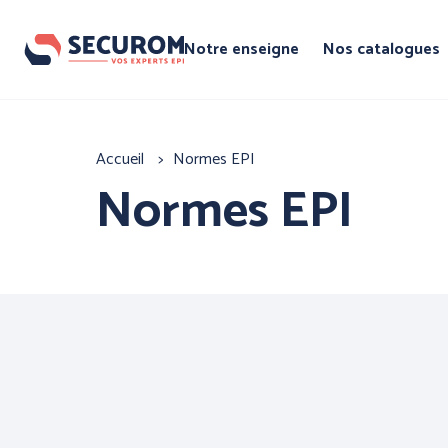
Aller
au
Notre enseigne
Nos catalogues
contenu
principal
Par famille
Fil
Accueil
Normes EPI
Par marque
d'Ariane
Normes EPI
PROTECTIO
TETE