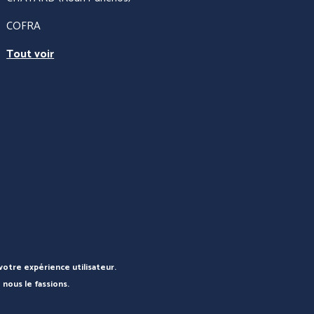
COFRA
Tout voir
PRÉVENTION et
SECOURS
 et AIDE
L
votre expérience utilisateur.
 nous le fassions.