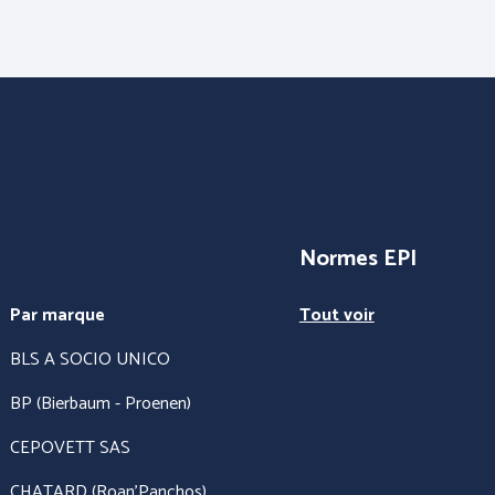
Normes EPI
ON DU
PROTECTION DES
ANTIC
HERMIQUE et
PIEDS
ES
Par marque
Tout voir
BLS A SOCIO UNICO
BP (Bierbaum - Proenen)
CEPOVETT SAS
CHATARD (Roan'Panchos)