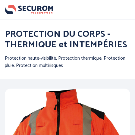
Aller
au
contenu
principal
Nos produits
PROTECTION DU CORPS -
THERMIQUE et INTEMPÉRIES
Par famille :
Protection haute-visibilité, Protection thermique, Protection
pluie, Protection multirisques
PROTECTION DE LA
PROTECTION DES MAINS
TETE