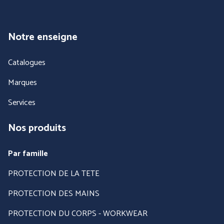
Notre enseigne
Catalogues
Marques
Services
Nos produits
PANTHER (ABOUTBLU)
PETZL DISTRIBUTION
Par famille
Voir toutes nos marques
PROTECTION DE LA TETE
PROTECTION DES MAINS
PROTECTION DU CORPS - WORKWEAR