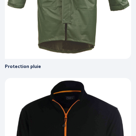
BLS A SOCIO UNICO
BP (Bierbaum - Proenen)
Protection pluie
CEPOVETT SAS
CHATARD
(Roan'Panchos)