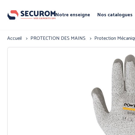
Aller
au
Notre enseigne
Nos catalogues
contenu
principal
Par famille
Fil
Accueil
PROTECTION DES MAINS
Protection Mécani
d'Ariane
Par marque
PROTECTIO
TETE