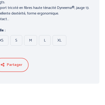
gts.
port tricoté en fibres haute ténacité Dyneema®, jauge 13.
ellente dextérité, forme ergonomique.
tact…
le :
XS
S
M
L
XL
HUTE
HYGIENE
Partager