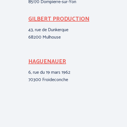
85170 Dompierre-sur-Yon
71
GILBERT PRODUCTION
JL
43, rue de Dunkerque
ZA 
68200 Mulhouse
141
HAGUENAUER
K
(M
6, rue du 19 mars 1962
70300 Froideconche
La 
561