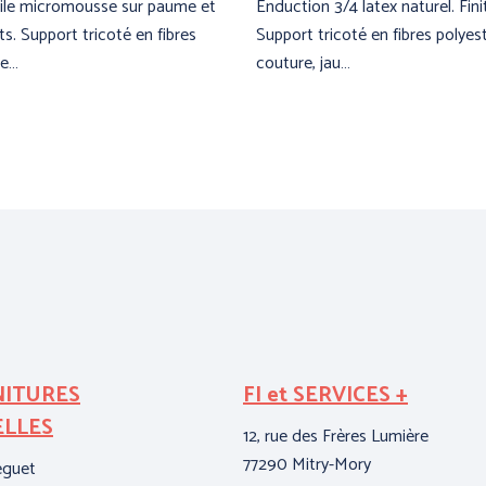
rile micromousse sur paume et
Enduction 3/4 latex naturel. Fini
s. Support tricoté en fibres
Support tricoté en fibres polyes
de…
couture, jau…
NITURES
FI et SERVICES +
ELLES
12, rue des Frères Lumière
77290 Mitry-Mory
eguet