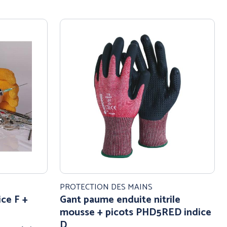
PROTECTION DES MAINS
ice F +
Gant paume enduite nitrile
mousse + picots PHD5RED indice
D