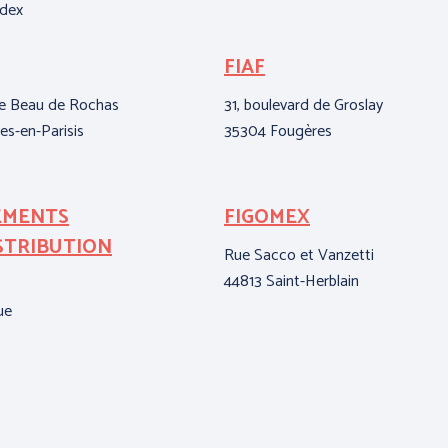
edex
FIAF
se Beau de Rochas
31, boulevard de Groslay
es-en-Parisis
35304 Fougères
EMENTS
FIGOMEX
STRIBUTION
Rue Sacco et Vanzetti
44813 Saint-Herblain
ue