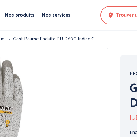
Nos produits
Nos services
Trouver 
que
Gant Paume Enduite PU DY00 Indice C
PR
G
D
JU
N DE LA
PROTECTION DES
PROTE
MAINS
CORPS
End