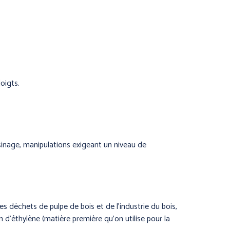
PRÉVENTION et
SECOURS
oigts.
 et AIDE
L
usinage, manipulations exigeant un niveau de
 déchets de pulpe de bois et de l’industrie du bois,
d’éthylène (matière première qu’on utilise pour la