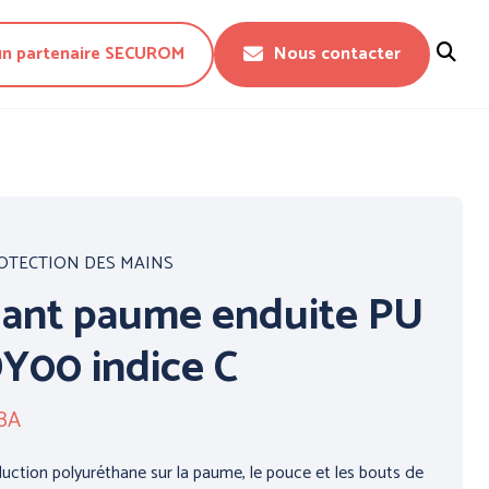
un partenaire SECUROM
Nous contacter
Fermer
OTECTION DES MAINS
ant paume enduite PU
Y00 indice C
BA
CTION DU
PROTECTION DU
 - WORKWEAR
CORPS - TECHNIQUE -
uction polyuréthane sur la paume, le pouce et les bouts de