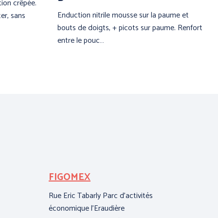
tion crêpée.
Enduction nitrile mousse sur la paume et
ter, sans
bouts de doigts, + picots sur paume. Renfort
entre le pouc…
FIGOMEX
HC
(P
Rue Eric Tabarly Parc d'activités
économique l'Eraudière
108