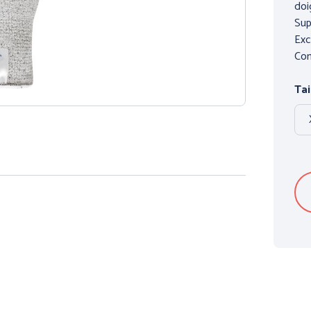
doi
Sup
Exc
Con
Tail
ON DU
PROTECTION DES
ANTIC
HERMIQUE et
PIEDS
ES