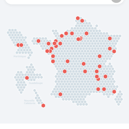
COFRA
ENGEL WORKWEAR
JUBA
MSA France SAS