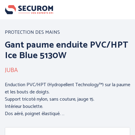
Aller
au
contenu
principal
Nos produits
PROTECTION DES MAINS
Gant paume enduite PVC/HPT
Par famille :
Ice Blue 5130W
JUBA
Enduction PVC/HPT (Hydropellent Technology™) sur la paume
et les bouts de doigts.
Support tricoté nylon, sans couture, jauge 15.
Intérieur bouclette.
Dos aéré, poignet élastiqué. …
PROTECTION DE LA
PROTECTION DES MAINS
TETE