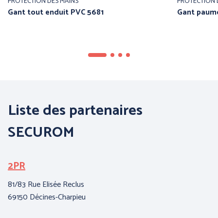
PROTECTION DES MAINS
PROTECTION 
Gant tout enduit PVC 5681
Gant paume
Liste des partenaires
SECUROM
2PR
B
I
81/83 Rue Elisée Reclus
69150 Décines-Charpieu
3,
62