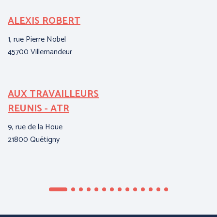
ALEXIS ROBERT
C
1, rue Pierre Nobel
15
45700 Villemandeur
95
AUX TRAVAILLEURS
E
REUNIS - ATR
A
9, rue de la Houe
ZI
21800 Quétigny
04