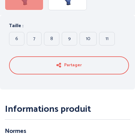
PROTECTION DU CORPS
PROTECTION DES PIEDS
- THERMIQUE et
INTEMPÉRIES
Taille :
6
7
8
9
10
11
Partager
ANTICHUTE
HYGIENE
Informations produit
Normes