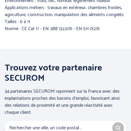
Environnement : froid, sec, humide, légèrement huileux
Applications métiers : travaux en extérieur, chambres froides,
agriculture, construction, manipulation des aliments congelés
Tailles : 6 à 11
BLS A SOCIO UNICO
BP (Bierbaum - Proenen)
Norme : CE Cat II - EN 388 (3231X) - EN 511 (X2X)
Trouvez votre partenaire
SECUROM
34 partenaires SECUROM rayonnent sur la France avec des
implantations proches des bassins d’emploi, favorisant ainsi
CEPOVETT SAS
CHATARD
des relations de proximité et une grande réactivité avec
(Roan'Panchos)
chaque client.